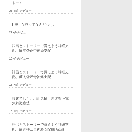
トーム
36.4k件のビュー
H波、M波ってなんだっけ。
22k件のビュー
語呂とストーリーで覚えよう神経支
配、筋肉②正中神経支配
19k件のビュー
語呂とストーリーで覚えよう神経支
配、筋肉③尺骨神経支配
15.7k件のビュー
曖昧でした。パルス幅、周波数〜電
気刺激療法〜
15.1k件のビュー
語呂とストーリーで覚えよう神経支
配、筋肉④二重神経支配(四肢編)