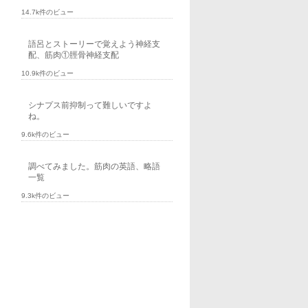
14.7k件のビュー
語呂とストーリーで覚えよう神経支
配、筋肉①脛骨神経支配
10.9k件のビュー
シナプス前抑制って難しいですよ
ね。
9.6k件のビュー
調べてみました。筋肉の英語、略語
一覧
9.3k件のビュー