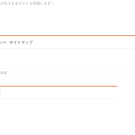
識が向上するサイトを目指します！
シー
サイトマップ
特異度
度