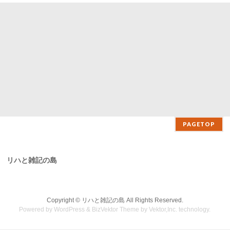
PAGETOP
リハと雑記の島
Copyright ©
リハと雑記の島
All Rights Reserved.
Powered by
WordPress
&
BizVektor Theme
by Vektor,Inc. technology.