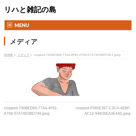
リハと雑記の島
MENU
メディア
HOME
»
メディア
»
cropped-790BED66-77A4-4F91-A768-07A74D3BD749-1.jpeg
cropped-790BED66-77A4-4F91-
cropped-F585E397-C3CA-4EBF-
A768-07A74D3BD749.jpeg
AC10-94B36EA3E44D.jpeg