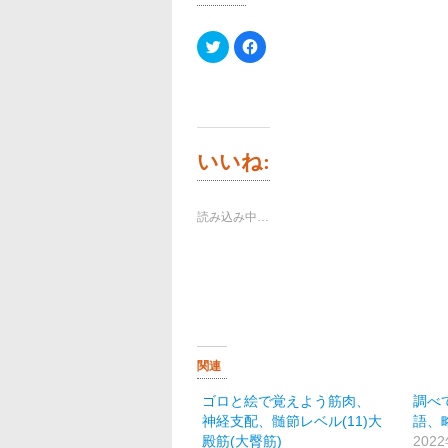
ク
Facebook
リ
で
ッ
共
ク
有
し
す
て
る
Twitter
に
で
は
共
ク
有
リ
いいね:
(新
ッ
し
ク
い
し
ウ
て
ィ
く
読み込み中…
ン
だ
ド
さ
ウ
い
で
(新
開
し
き
い
ま
ウ
す)
ィ
ン
ド
ウ
で
関連
開
き
ま
ゴロと絵で覚えよう筋肉、
調べ
す)
神経支配、髄節レベル(11)大
語、
殿筋(大臀筋)
202