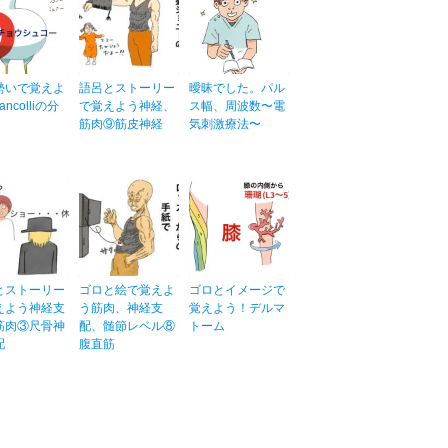
勢いで覚えよ
語呂とストーリー
曖昧でした。パル
ncolliの分
で覚えよう神経、
ス幅、周波数〜電
筋肉⑨筋皮神経
気刺激療法〜
とストーリー
ゴロと絵で覚えよ
ゴロとイメージで
えよう神経支
う筋肉、神経支
覚えよう！デルマ
筋肉③尺骨神
配、髄節レベル⑧
トーム
配
腹直筋