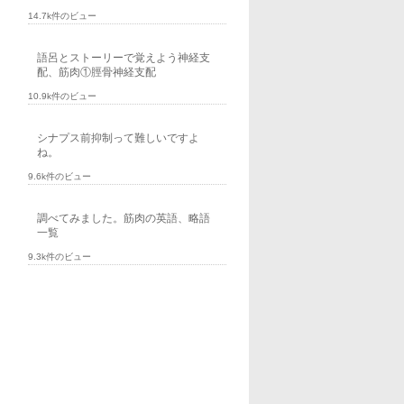
14.7k件のビュー
語呂とストーリーで覚えよう神経支
配、筋肉①脛骨神経支配
10.9k件のビュー
シナプス前抑制って難しいですよ
ね。
9.6k件のビュー
調べてみました。筋肉の英語、略語
一覧
9.3k件のビュー