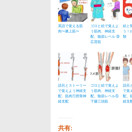
英語で覚える筋
ゴロと絵で覚えよ
絵と
肉〜棘上筋〜
う筋肉、神経支
う！za
配、髄節レベル ⑨
類
広背筋
語呂とストーリー
ゴロと絵で覚えよ
語呂
で覚えよう神経支
う筋肉、神経支
で覚
配、筋肉①脛骨神
配、髄節レベル⑤
配、
経支配
下腿三頭筋
経支
共有: