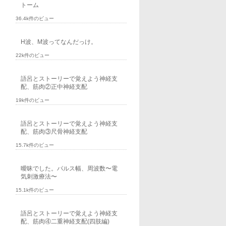
トーム
36.4k件のビュー
H波、M波ってなんだっけ。
22k件のビュー
語呂とストーリーで覚えよう神経支
配、筋肉②正中神経支配
19k件のビュー
語呂とストーリーで覚えよう神経支
配、筋肉③尺骨神経支配
15.7k件のビュー
曖昧でした。パルス幅、周波数〜電
気刺激療法〜
15.1k件のビュー
語呂とストーリーで覚えよう神経支
配、筋肉④二重神経支配(四肢編)