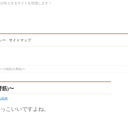
識が向上するサイトを目指します！
シー
サイトマップ
〜大殿筋(大臀筋)〜
筋)〜
る筋肉
かっこいいですよね。