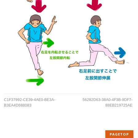
C1F37992-CE39-4AE0-BE3A-
56282D63-38A0-4F3B-9DF7-
B3EA4D688083
88EB219725AE
PAGETOP