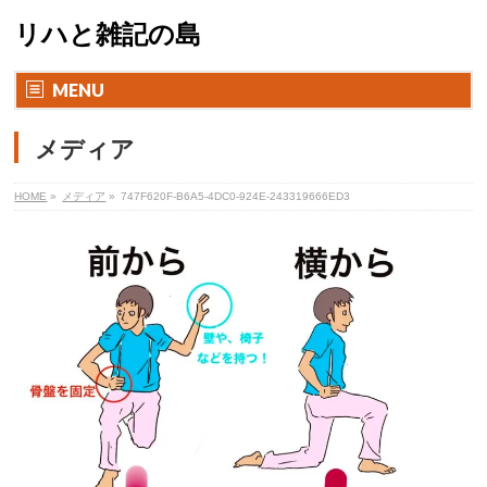
リハと雑記の島
MENU
メディア
HOME
»
メディア
»
747F620F-B6A5-4DC0-924E-243319666ED3