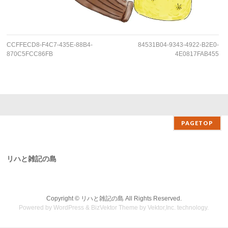
CCFFECD8-F4C7-435E-88B4-
84531B04-9343-4922-B2E0-
870C5FCC86FB
4E0817FAB455
PAGETOP
リハと雑記の島
Copyright ©
リハと雑記の島
All Rights Reserved.
Powered by
WordPress
&
BizVektor Theme
by Vektor,Inc. technology.