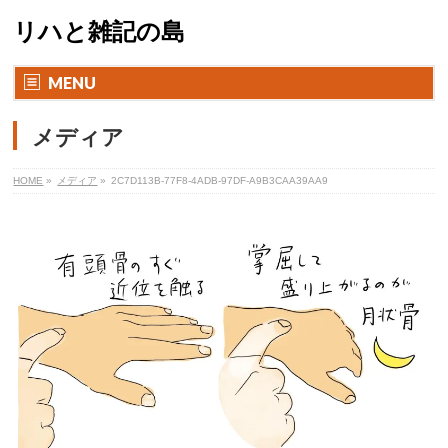
リハと雑記の島
MENU
メディア
HOME
»
メディア
»
2C7D113B-77F8-4ADB-97DF-A9B3CAA39AA9