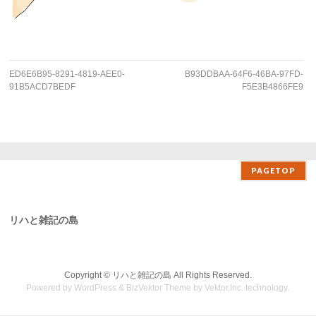
ED6E6B95-8291-4819-AEE0-
B93DDBAA-64F6-46BA-97FD-
91B5ACD7BEDF
F5E3B4866FE9
PAGETOP
リハと雑記の島
Copyright ©
リハと雑記の島
All Rights Reserved.
Powered by
WordPress
&
BizVektor Theme
by Vektor,Inc. technology.