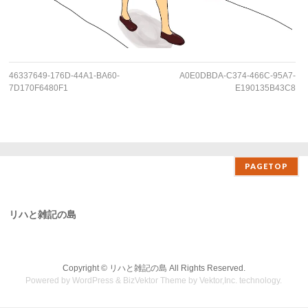
46337649-176D-44A1-BA60-
A0E0DBDA-C374-466C-95A7-
7D170F6480F1
E190135B43C8
PAGETOP
リハと雑記の島
Copyright ©
リハと雑記の島
All Rights Reserved.
Powered by
WordPress
&
BizVektor Theme
by Vektor,Inc. technology.