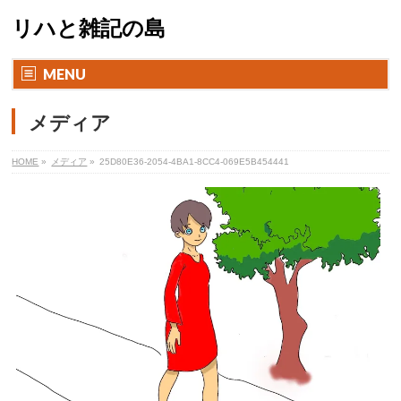
リハと雑記の島
MENU
メディア
HOME
»
メディア
»
25D80E36-2054-4BA1-8CC4-069E5B454441