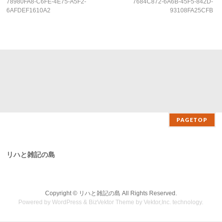
78980FA8-C6FE-4E75-A5F2-
7684C872-6A6B-45F5-842D-
6AFDEF1610A2
93108FA25CFB
PAGETOP
リハと雑記の島
Copyright ©
リハと雑記の島
All Rights Reserved.
Powered by
WordPress
&
BizVektor Theme
by Vektor,Inc. technology.