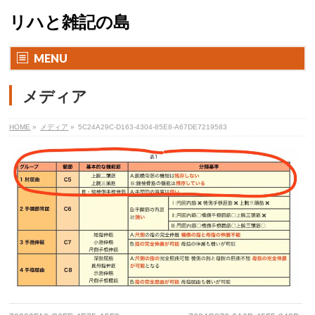
リハと雑記の島
MENU
メディア
HOME
»
メディア
»
5C24A29C-D163-4304-85E8-A67DE7219583