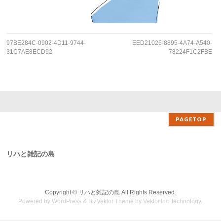
97BE284C-0902-4D11-9744-
EED21026-8895-4A74-A540-
31C7AE8ECD92
78224F1C2FBE
PAGETOP
リハと雑記の島
Copyright ©
リハと雑記の島
All Rights Reserved.
Powered by
WordPress
&
BizVektor Theme
by Vektor,Inc. technology.