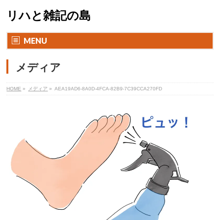
リハと雑記の島
MENU
メディア
HOME
»
メディア
»
AEA19AD6-8A0D-4FCA-82B9-7C39CCA270FD