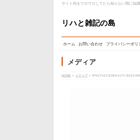
サイト内をウロウロしてたら知らない間に知
リハと雑記の島
ホーム
お問い合わせ
プライバシーポリ
メディア
HOME
»
メディア
»
8F627A22-EDE8-417C-B422-86