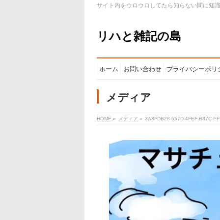
サイト内をウロウロしてたら知らない間に知
リハと雑記の島
ホーム
お問い合わせ
プライバシーポリ
メディア
HOME
»
メディア
»
3A3FDB28-657D-4FEF-B87C-E