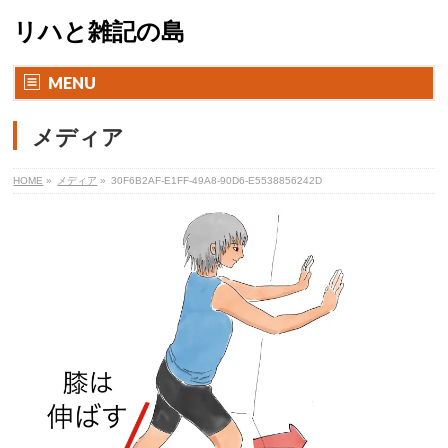
リハと雑記の島
MENU
メディア
HOME
»
メディア
»
30F6B2AF-E1FF-49A8-90D6-E5538856242D