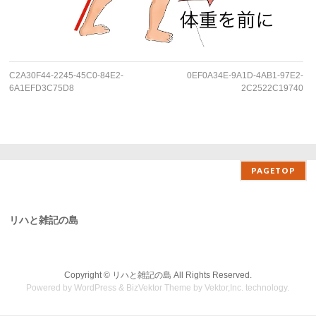
C2A30F44-2245-45C0-84E2-
0EF0A34E-9A1D-4AB1-97E2-
6A1EFD3C75D8
2C2522C19740
PAGETOP
リハと雑記の島
Copyright ©
リハと雑記の島
All Rights Reserved.
Powered by
WordPress
&
BizVektor Theme
by Vektor,Inc. technology.